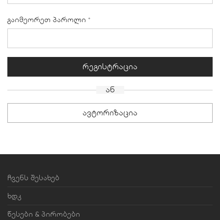
გაიმეორეთ პაროლი
*
რეგისტრაცია
ან
ავტორიზაცია
ჩვენს შესახებ
ხდკ
წესები & პირობები