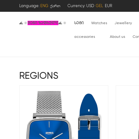
Language:
ENG
ქართ
Currency:
USD
GEL
EUR
🌊 🔆
შენი ზაფხული
🌊 🔆
სეტი
Watches
Jewellery
accessories
About us
Con
REGIONS