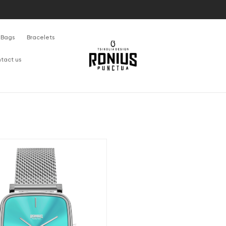
Bags
Bracelets
tact us